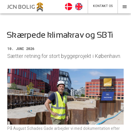
menu
KONTAKT OS
Skærpede klimakrav og SBTi
10. JUNI 2026
Sætter retning for stort byggeprojekt i København.
På August Schades Gade arbejder vi med dokumentation efter