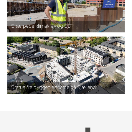
Skærpede klimakrav og SBTi
Status fra byggepladserne på Sjælland