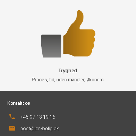
Tryghed
Proces, tid, uden mangler, økonomi
Kontakt os
phone
+45 97 13 19 16
mail
post@jcn-bolig.dk