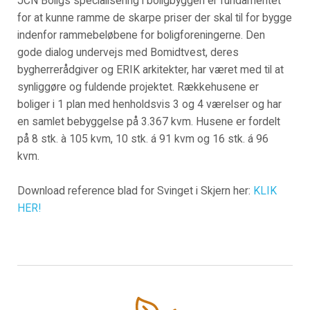
JCN Boligs specialisering i boligbyggeri er fundamentet
for at kunne ramme de skarpe priser der skal til for bygge
indenfor rammebeløbene for boligforeningerne. Den
gode dialog undervejs med Bomidtvest, deres
bygherrerådgiver og ERIK arkitekter, har været med til at
synliggøre og fuldende projektet. Rækkehusene er
boliger i 1 plan med henholdsvis 3 og 4 værelser og har
en samlet bebyggelse på 3.367 kvm. Husene er fordelt
på 8 stk. à 105 kvm, 10 stk. á 91 kvm og 16 stk. á 96
kvm.
Download reference blad for Svinget i Skjern her:
KLIK
HER!