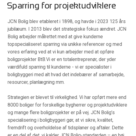
Sparring for projektudviklere …
JCN Bolig blev etableret i 1898, og havde i 2023 125 års
jubilæum. I 2013 blev det strategiske fokus ændret. JCN
Bolig arbejder målrettet med at give kunderne
topspecialiseret sparring via unikke referencer og med
vores erfaring ved at vi kun arbejder med at opføre
boligprojekter BtB.Vi er en totalentreprenør, der yder
værdifuld sparring til kunderne - vi er specialister i
boligbyggeri med alt hvad det indebærer af samarbejde,
resourcer, planlægning mm.
Strategien er blevet til virkelighed. Vi har opført mere end
8000 boliger for forskellige bygherrer og projektudviklere
og mange flere boligprojekter er på vej. JCN Bolig’s
specialisering i boligbyggeri gør, at vi sikre, kvalitet,
fremdrift og overholdelse af tidsplaner og aftaler. Dette
er en del af det, vi kalder JCN Bolig-standarden – en høj