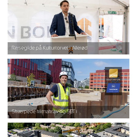
Rejsegilde på Kulturtorvet i Allerød
Skærpede klimakrav og SBTi