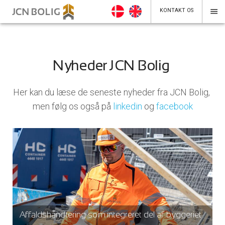
menu
KONTAKT OS
Nyheder JCN Bolig
Her kan du læse de seneste nyheder fra JCN Bolig,
men følg os også på
linkedin
og
facebook
Affaldshåndtering som integreret del af byggeriet