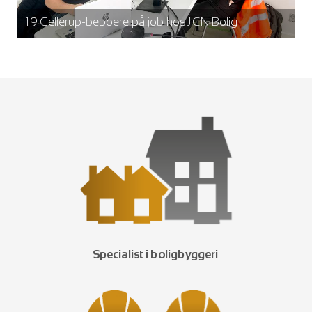
19 Gellerup-beboere på job hos JCN Bolig
Specialist i boligbyggeri