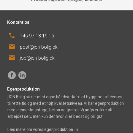
Kontakt os
phone
+45 97 13 19 16
mail
post@jcn-bolig.dk
mail
job@jcn-bolig.dk
Egenproduktion
JCN Bolig sikrer med egne håndværkere at byggeriet afleveres
til rette tid og med et højt kvalitetsniveau. Vi har egenproduktion
med elementmontage, beton og tømrer. Vi udfører ikke alt
arbejdet selv, men kun der hvor vi er bedst og billigst.
Læs mere om vores egenproduktion